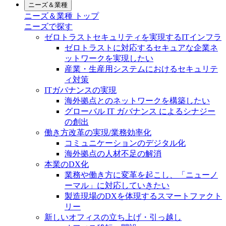
ニーズ＆業種
ニーズ＆業種 トップ
ニーズで探す
ゼロトラストセキュリティを実現するITインフラ
ゼロトラストに対応するセキュアな企業ネ
ットワークを実現したい
産業・生産用システムにおけるセキュリテ
ィ対策
ITガバナンスの実現
海外拠点とのネットワークを構築したい
グローバル IT ガバナンス によるシナジー
の創出
働き方改革の実現/業務効率化
コミュニケーションのデジタル化
海外拠点の人材不足の解消
本業のDX化
業務や働き方に変革を起こし、「ニューノ
ーマル」に対応していきたい
製造現場のDXを体現するスマートファクト
リー
新しいオフィスの立ち上げ・引っ越し