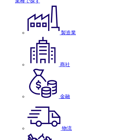
業種で探す
製造業
商社
金融
物流