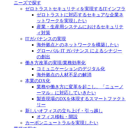
ニーズで探す
ゼロトラストセキュリティを実現するITインフラ
ゼロトラストに対応するセキュアな企業ネ
ットワークを実現したい
産業・生産用システムにおけるセキュリテ
ィ対策
ITガバナンスの実現
海外拠点とのネットワークを構築したい
グローバル IT ガバナンス によるシナジー
の創出
働き方改革の実現/業務効率化
コミュニケーションのデジタル化
海外拠点の人材不足の解消
本業のDX化
業務や働き方に変革を起こし、「ニューノ
ーマル」に対応していきたい
製造現場のDXを体現するスマートファクト
リー
新しいオフィスの立ち上げ・引っ越し
オフィス移転・開設
カーボンニュートラルを実現したい