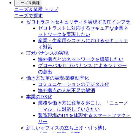
ニーズ＆業種
ニーズ＆業種 トップ
ニーズで探す
ゼロトラストセキュリティを実現するITインフラ
ゼロトラストに対応するセキュアな企業ネ
ットワークを実現したい
産業・生産用システムにおけるセキュリテ
ィ対策
ITガバナンスの実現
海外拠点とのネットワークを構築したい
グローバル IT ガバナンス によるシナジー
の創出
働き方改革の実現/業務効率化
コミュニケーションのデジタル化
海外拠点の人材不足の解消
本業のDX化
業務や働き方に変革を起こし、「ニューノ
ーマル」に対応していきたい
製造現場のDXを体現するスマートファクト
リー
新しいオフィスの立ち上げ・引っ越し