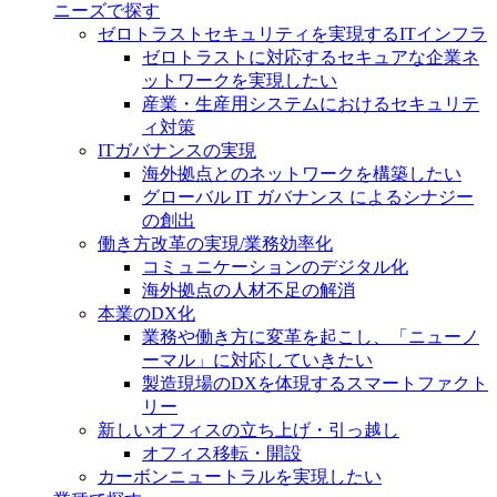
ニーズで探す
ゼロトラストセキュリティを実現するITインフラ
ゼロトラストに対応するセキュアな企業ネ
ットワークを実現したい
産業・生産用システムにおけるセキュリテ
ィ対策
ITガバナンスの実現
海外拠点とのネットワークを構築したい
グローバル IT ガバナンス によるシナジー
の創出
働き方改革の実現/業務効率化
コミュニケーションのデジタル化
海外拠点の人材不足の解消
本業のDX化
業務や働き方に変革を起こし、「ニューノ
ーマル」に対応していきたい
製造現場のDXを体現するスマートファクト
リー
新しいオフィスの立ち上げ・引っ越し
オフィス移転・開設
カーボンニュートラルを実現したい