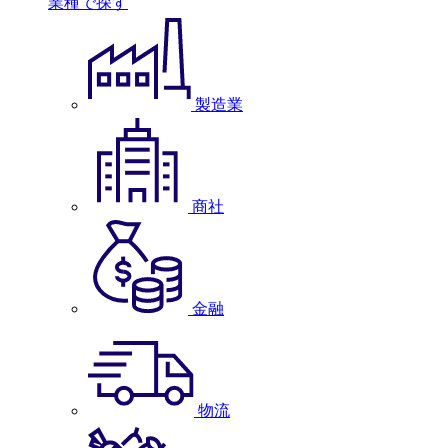
業種で探す
製造業
商社
金融
物流