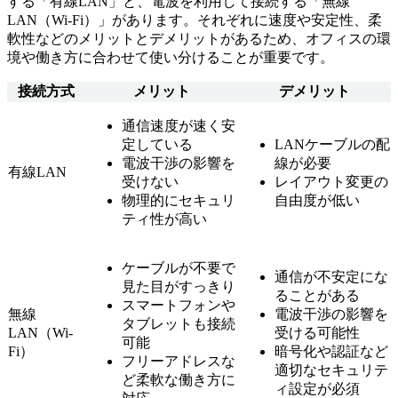
する「有線LAN」と、電波を利用して接続する「無線
LAN（Wi-Fi）」があります。それぞれに速度や安定性、柔
軟性などのメリットとデメリットがあるため、オフィスの環
境や働き方に合わせて使い分けることが重要です。
接続方式
メリット
デメリット
通信速度が速く安
定している
LANケーブルの配
電波干渉の影響を
線が必要
有線LAN
受けない
レイアウト変更の
物理的にセキュリ
自由度が低い
ティ性が高い
ケーブルが不要で
通信が不安定にな
見た目がすっきり
ることがある
スマートフォンや
無線
電波干渉の影響を
タブレットも接続
LAN（Wi-
受ける可能性
可能
Fi）
暗号化や認証など
フリーアドレスな
適切なセキュリテ
ど柔軟な働き方に
ィ設定が必須