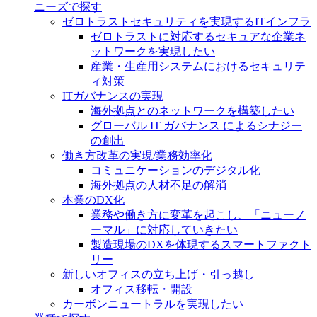
ニーズで探す
ゼロトラストセキュリティを実現するITインフラ
ゼロトラストに対応するセキュアな企業ネ
ットワークを実現したい
産業・生産用システムにおけるセキュリテ
ィ対策
ITガバナンスの実現
海外拠点とのネットワークを構築したい
グローバル IT ガバナンス によるシナジー
の創出
働き方改革の実現/業務効率化
コミュニケーションのデジタル化
海外拠点の人材不足の解消
本業のDX化
業務や働き方に変革を起こし、「ニューノ
ーマル」に対応していきたい
製造現場のDXを体現するスマートファクト
リー
新しいオフィスの立ち上げ・引っ越し
オフィス移転・開設
カーボンニュートラルを実現したい