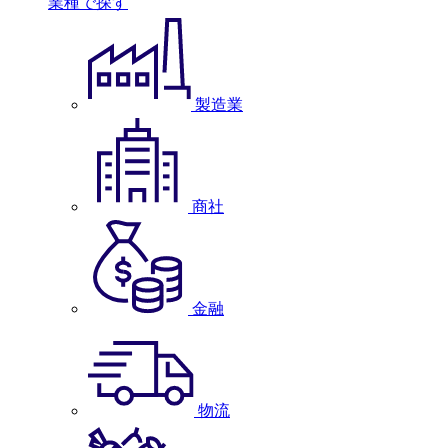
業種で探す
製造業
商社
金融
物流