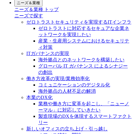
ニーズ＆業種
ニーズ＆業種 トップ
ニーズで探す
ゼロトラストセキュリティを実現するITインフラ
ゼロトラストに対応するセキュアな企業ネ
ットワークを実現したい
産業・生産用システムにおけるセキュリテ
ィ対策
ITガバナンスの実現
海外拠点とのネットワークを構築したい
グローバル IT ガバナンス によるシナジー
の創出
働き方改革の実現/業務効率化
コミュニケーションのデジタル化
海外拠点の人材不足の解消
本業のDX化
業務や働き方に変革を起こし、「ニューノ
ーマル」に対応していきたい
製造現場のDXを体現するスマートファクト
リー
新しいオフィスの立ち上げ・引っ越し