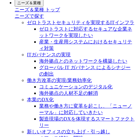
ニーズ＆業種
ニーズ＆業種 トップ
ニーズで探す
ゼロトラストセキュリティを実現するITインフラ
ゼロトラストに対応するセキュアな企業ネ
ットワークを実現したい
産業・生産用システムにおけるセキュリテ
ィ対策
ITガバナンスの実現
海外拠点とのネットワークを構築したい
グローバル IT ガバナンス によるシナジー
の創出
働き方改革の実現/業務効率化
コミュニケーションのデジタル化
海外拠点の人材不足の解消
本業のDX化
業務や働き方に変革を起こし、「ニューノ
ーマル」に対応していきたい
製造現場のDXを体現するスマートファクト
リー
新しいオフィスの立ち上げ・引っ越し