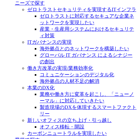
ニーズで探す
ゼロトラストセキュリティを実現するITインフラ
ゼロトラストに対応するセキュアな企業ネ
ットワークを実現したい
産業・生産用システムにおけるセキュリテ
ィ対策
ITガバナンスの実現
海外拠点とのネットワークを構築したい
グローバル IT ガバナンス によるシナジー
の創出
働き方改革の実現/業務効率化
コミュニケーションのデジタル化
海外拠点の人材不足の解消
本業のDX化
業務や働き方に変革を起こし、「ニューノ
ーマル」に対応していきたい
製造現場のDXを体現するスマートファクト
リー
新しいオフィスの立ち上げ・引っ越し
オフィス移転・開設
カーボンニュートラルを実現したい