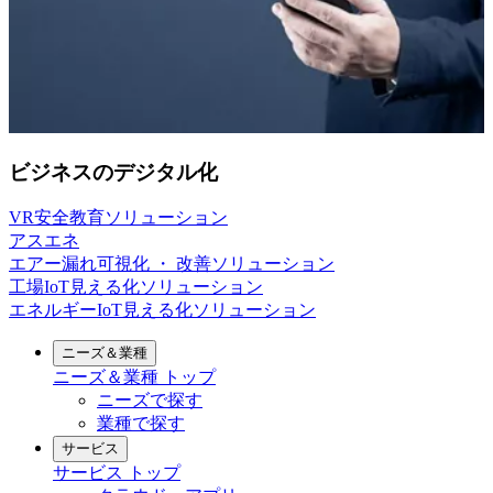
ビジネスのデジタル化
VR安全教育ソリューション
アスエネ
エアー漏れ可視化 ・ 改善ソリューション
工場IoT見える化ソリューション
エネルギーIoT見える化ソリューション
ニーズ＆業種
ニーズ＆業種
トップ
ニーズで探す
業種で探す
サービス
サービス
トップ