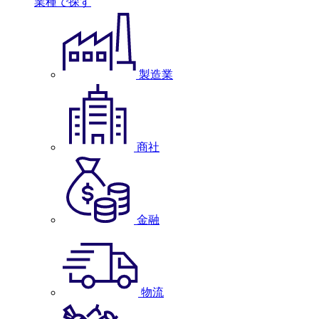
業種で探す
製造業
商社
金融
物流