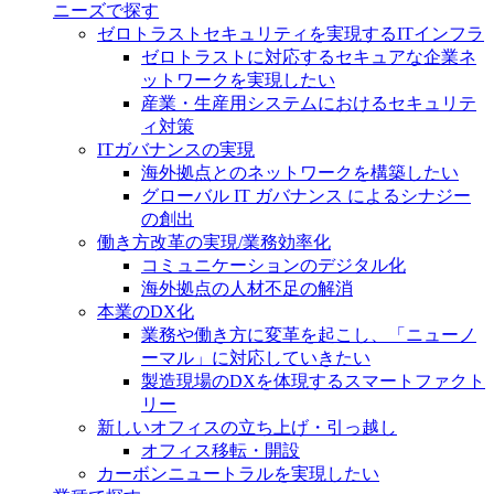
ニーズで探す
ゼロトラストセキュリティを実現するITインフラ
ゼロトラストに対応するセキュアな企業ネ
ットワークを実現したい
産業・生産用システムにおけるセキュリテ
ィ対策
ITガバナンスの実現
海外拠点とのネットワークを構築したい
グローバル IT ガバナンス によるシナジー
の創出
働き方改革の実現/業務効率化
コミュニケーションのデジタル化
海外拠点の人材不足の解消
本業のDX化
業務や働き方に変革を起こし、「ニューノ
ーマル」に対応していきたい
製造現場のDXを体現するスマートファクト
リー
新しいオフィスの立ち上げ・引っ越し
オフィス移転・開設
カーボンニュートラルを実現したい