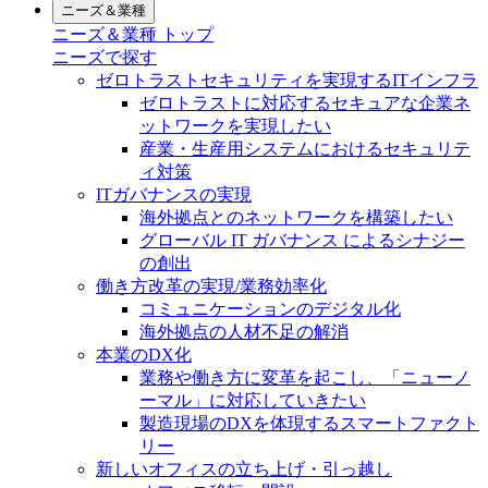
ニーズ＆業種
ニーズ＆業種 トップ
ニーズで探す
ゼロトラストセキュリティを実現するITインフラ
ゼロトラストに対応するセキュアな企業ネ
ットワークを実現したい
産業・生産用システムにおけるセキュリテ
ィ対策
ITガバナンスの実現
海外拠点とのネットワークを構築したい
グローバル IT ガバナンス によるシナジー
の創出
働き方改革の実現/業務効率化
コミュニケーションのデジタル化
海外拠点の人材不足の解消
本業のDX化
業務や働き方に変革を起こし、「ニューノ
ーマル」に対応していきたい
製造現場のDXを体現するスマートファクト
リー
新しいオフィスの立ち上げ・引っ越し