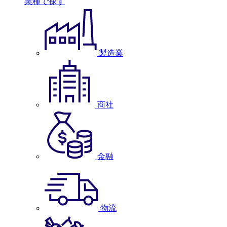
業種で探す
製造業
商社
金融
物流