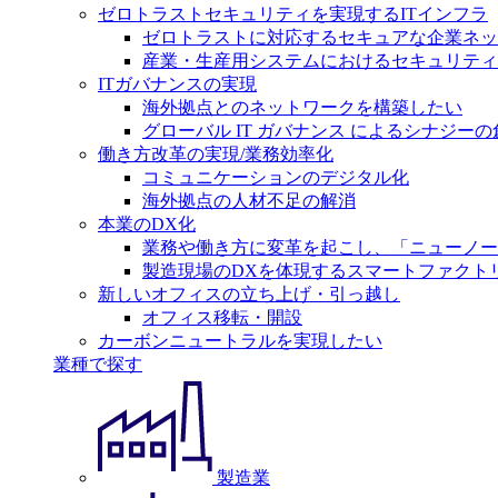
ゼロトラストセキュリティを実現するITインフラ
ゼロトラストに対応するセキュアな企業ネッ
産業・生産用システムにおけるセキュリティ
ITガバナンスの実現
海外拠点とのネットワークを構築したい
グローバル IT ガバナンス によるシナジーの
働き方改革の実現/業務効率化
コミュニケーションのデジタル化
海外拠点の人材不足の解消
本業のDX化
業務や働き方に変革を起こし、「ニューノー
製造現場のDXを体現するスマートファクト
新しいオフィスの立ち上げ・引っ越し
オフィス移転・開設
カーボンニュートラルを実現したい
業種で探す
製造業