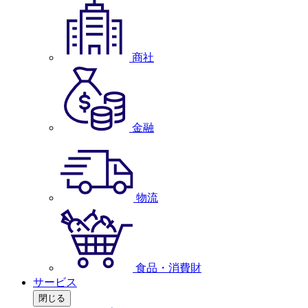
商社
金融
物流
食品・消費財
サービス
閉じる