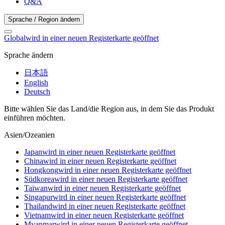
Q&A
Sprache / Region ändern
Global
wird in einer neuen Registerkarte geöffnet
Sprache ändern
日本語
English
Deutsch
Bitte wählen Sie das Land/die Region aus, in dem Sie das Produkt
einführen möchten.
Asien/Ozeanien
Japan
wird in einer neuen Registerkarte geöffnet
China
wird in einer neuen Registerkarte geöffnet
Hongkong
wird in einer neuen Registerkarte geöffnet
Südkorea
wird in einer neuen Registerkarte geöffnet
Taiwan
wird in einer neuen Registerkarte geöffnet
Singapur
wird in einer neuen Registerkarte geöffnet
Thailand
wird in einer neuen Registerkarte geöffnet
Vietnam
wird in einer neuen Registerkarte geöffnet
Myanmar
wird in einer neuen Registerkarte geöffnet