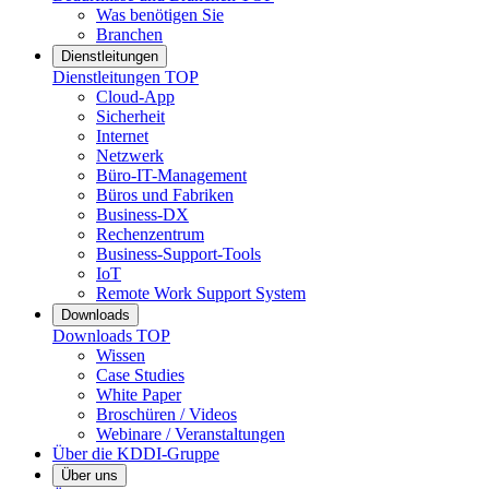
Was benötigen Sie
Branchen
Dienstleitungen
Dienstleitungen
TOP
Cloud-App
Sicherheit
Internet
Netzwerk
Büro-IT-Management
Büros und Fabriken
Business-DX
Rechenzentrum
Business-Support-Tools
IoT
Remote Work Support System
Downloads
Downloads
TOP
Wissen
Case Studies
White Paper
Broschüren / Videos
Webinare / Veranstaltungen
Über die KDDI-Gruppe
Über uns