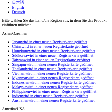
日本語
English
Deutsch
Bitte wählen Sie das Land/die Region aus, in dem Sie das Produkt
einführen möchten.
Asien/Ozeanien
Japan
wird in einer neuen Registerkarte geöffnet
China
wird in einer neuen Registerkarte geöffnet
Hongkong
wird in einer neuen Registerkarte geöffnet
Südkorea
wird in einer neuen Registerkarte geöffnet
Taiwan
wird in einer neuen Registerkarte geöffnet
Singapur
wird in einer neuen Registerkarte geöffnet
Thailand
wird in einer neuen Registerkarte geöffnet
Vietnam
wird in einer neuen Registerkarte geöffnet
Myanmar
wird in einer neuen Registerkarte geöffnet
Indonesien
wird in einer neuen Registerkarte geöffnet
Malaysia
wird in einer neuen Registerkarte geöffnet
Philippinen
wird in einer neuen Registerkarte geöffnet
Indien
wird in einer neuen Registerkarte geöffnet
Australien
wird in einer neuen Registerkarte geöffnet
Amerika/USA