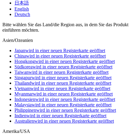
日本語
English
Deutsch
Bitte wählen Sie das Land/die Region aus, in dem Sie das Produkt
einführen möchten.
Asien/Ozeanien
Japan
wird in einer neuen Registerkarte geöffnet
China
wird in einer neuen Registerkarte geöffnet
Hongkong
wird in einer neuen Registerkarte geöffnet
Südkorea
wird in einer neuen Registerkarte geöffnet
Taiwan
wird in einer neuen Registerkarte geöffnet
Singapur
wird in einer neuen Registerkarte geöffnet
Thailand
wird in einer neuen Registerkarte geöffnet
Vietnam
wird in einer neuen Registerkarte geöffnet
Myanmar
wird in einer neuen Registerkarte geöffnet
Indonesien
wird in einer neuen Registerkarte geöffnet
Malaysia
wird in einer neuen Registerkarte geöffnet
Philippinen
wird in einer neuen Registerkarte geöffnet
Indien
wird in einer neuen Registerkarte geöffnet
Australien
wird in einer neuen Registerkarte geöffnet
Amerika/USA