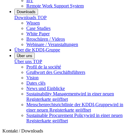
IoT
Remote Work Support System
Downloads
Downloads
TOP
Wissen
Case Studies
White Paper
Broschüren / Videos
Webinare / Veranstaltungen
Über die KDDI-Gruppe
Über uns
Über uns
TOP
Profil de la société
Grußwort des Geschäftsführers
Vision
Dates clés
News und Einblicke
Sustainability Management
wird in einer neuen
Registerkarte geöffnet
Menschenrechtsrichtlinie der KDDI-Gruppe
wird in
einer neuen Registerkarte geöffnet
Sustainable Procurement Policy
wird in einer neuen
Registerkarte geöffnet
Kontakt / Downloads