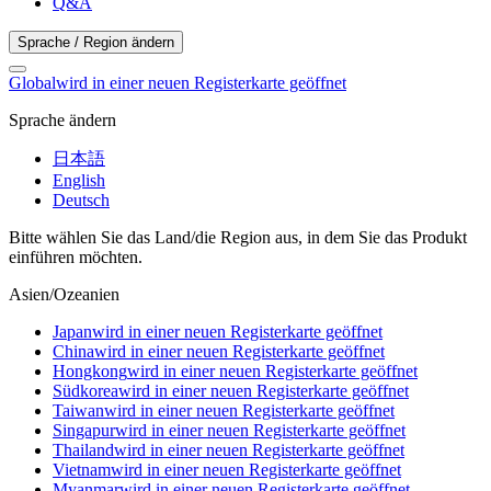
Q&A
Sprache / Region ändern
Global
wird in einer neuen Registerkarte geöffnet
Sprache ändern
日本語
English
Deutsch
Bitte wählen Sie das Land/die Region aus, in dem Sie das Produkt
einführen möchten.
Asien/Ozeanien
Japan
wird in einer neuen Registerkarte geöffnet
China
wird in einer neuen Registerkarte geöffnet
Hongkong
wird in einer neuen Registerkarte geöffnet
Südkorea
wird in einer neuen Registerkarte geöffnet
Taiwan
wird in einer neuen Registerkarte geöffnet
Singapur
wird in einer neuen Registerkarte geöffnet
Thailand
wird in einer neuen Registerkarte geöffnet
Vietnam
wird in einer neuen Registerkarte geöffnet
Myanmar
wird in einer neuen Registerkarte geöffnet