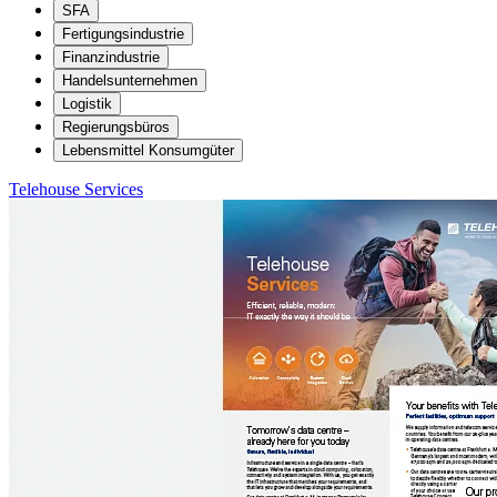
SFA
Fertigungsindustrie
Finanzindustrie
Handelsunternehmen
Logistik
Regierungsbüros
Lebensmittel Konsumgüter
Telehouse Services