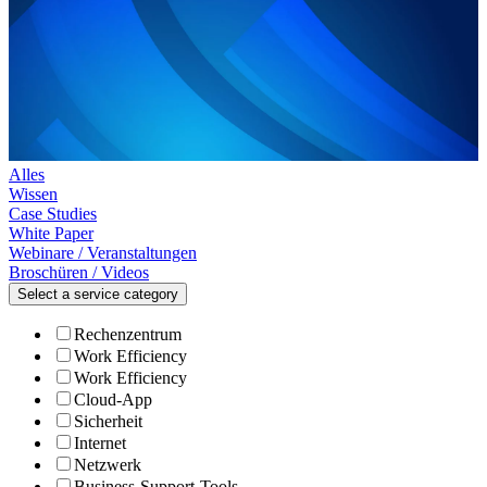
Alles
Wissen
Case Studies
White Paper
Webinare / Veranstaltungen
Broschüren / Videos
Select a service category
Rechenzentrum
Work Efficiency
Work Efficiency
Cloud-App
Sicherheit
Internet
Netzwerk
Business-Support-Tools