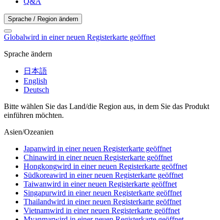
Q&A
Sprache / Region ändern
Global
wird in einer neuen Registerkarte geöffnet
Sprache ändern
日本語
English
Deutsch
Bitte wählen Sie das Land/die Region aus, in dem Sie das Produkt
einführen möchten.
Asien/Ozeanien
Japan
wird in einer neuen Registerkarte geöffnet
China
wird in einer neuen Registerkarte geöffnet
Hongkong
wird in einer neuen Registerkarte geöffnet
Südkorea
wird in einer neuen Registerkarte geöffnet
Taiwan
wird in einer neuen Registerkarte geöffnet
Singapur
wird in einer neuen Registerkarte geöffnet
Thailand
wird in einer neuen Registerkarte geöffnet
Vietnam
wird in einer neuen Registerkarte geöffnet
Myanmar
wird in einer neuen Registerkarte geöffnet