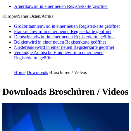
Amerika
wird in einer neuen Registerkarte geöffnet
Europa/Naher Osten/Afrika
Großbritannien
wird in einer neuen Registerkarte geöffnet
Frankreich
wird in einer neuen Registerkarte geöffnet
Deutschland
wird in einer neuen Registerkarte geöffnet
Belgien
wird in einer neuen Registerkarte geöffnet
Niederlande
wird in einer neuen Registerkarte geöffnet
Vereinigte Arabische Emirate
wird in einer neuen
Registerkarte geöffnet
Home
Downloads
Broschüren / Videos
Downloads
Broschüren / Videos