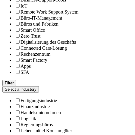
IoT
Remote Work Support System
Büro-IT-Management
Büros und Fabriken
Smart Office
Zero Trust
Digitalisierung des Geschäfts
Connected Cars-Lösung
Rechenzentrum
Smart Factory
Apps
SFA
Filter
Select a industory
Fertigungsindustrie
Finanzindustrie
Handelsunternehmen
Logistik
Regierungsbüros
Lebensmittel Konsumgüter