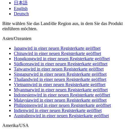
日本語
English
Deutsch
Bitte wählen Sie das Land/die Region aus, in dem Sie das Produkt
einführen möchten.
Asien/Ozeanien
Japan
wird in einer neuen Registerkarte geöffnet
China
wird in einer neuen Registerkarte geöffnet
Hongkong
wird in einer neuen Registerkarte geöffnet
Südkorea
wird in einer neuen Registerkarte geöffnet
Taiwan
wird in einer neuen Registerkarte geöffnet
Singapur
wird in einer neuen Registerkarte geöffnet
Thailand
wird in einer neuen Registerkarte geöffnet
Vietnam
wird in einer neuen Registerkarte geöffnet
Myanmar
wird in einer neuen Registerkarte geöffnet
Indonesien
wird in einer neuen Registerkarte geöffnet
Malaysia
wird in einer neuen Registerkarte geöffnet
Philippinen
wird in einer neuen Registerkarte geöffnet
Indien
wird in einer neuen Registerkarte geöffnet
Australien
wird in einer neuen Registerkarte geöffnet
Amerika/USA