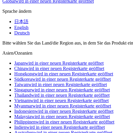
Global
wird in einer neuen Registerkarte geöffnet
Sprache ändern
日本語
English
Deutsch
Bitte wählen Sie das Land/die Region aus, in dem Sie das Produkt ei
Asien/Ozeanien
Japan
wird in einer neuen Registerkarte geöffnet
China
wird in einer neuen Registerkarte geöffnet
Hongkong
wird in einer neuen Registerkarte geöffnet
Südkorea
wird in einer neuen Registerkarte geöffnet
Taiwan
wird in einer neuen Registerkarte geöffnet
Singapur
wird in einer neuen Registerkarte geöffnet
Thailand
wird in einer neuen Registerkarte geöffnet
Vietnam
wird in einer neuen Registerkarte geöffnet
Myanmar
wird in einer neuen Registerkarte geöffnet
Indonesien
wird in einer neuen Registerkarte geöffnet
Malaysia
wird in einer neuen Registerkarte geöffnet
Philippinen
wird in einer neuen Registerkarte geöffnet
Indien
wird in einer neuen Registerkarte geöffnet
Australien
wird in einer neuen Registerkarte geöffnet