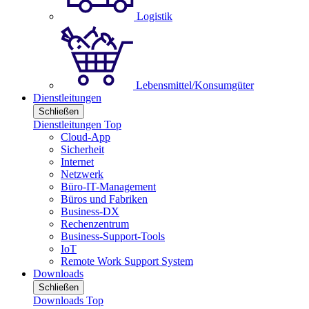
Logistik
Lebensmittel/Konsumgüter
Dienstleitungen
Schließen
Dienstleitungen Top
Cloud-App
Sicherheit
Internet
Netzwerk
Büro-IT-Management
Büros und Fabriken
Business-DX
Rechenzentrum
Business-Support-Tools
IoT
Remote Work Support System
Downloads
Schließen
Downloads Top