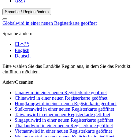
Q&A
Sprache / Region ändern
Global
wird in einer neuen Registerkarte geöffnet
Sprache ändern
日本語
English
Deutsch
Bitte wählen Sie das Land/die Region aus, in dem Sie das Produkt
einführen möchten.
Asien/Ozeanien
Japan
wird in einer neuen Registerkarte geöffnet
China
wird in einer neuen Registerkarte geöffnet
Hongkong
wird in einer neuen Registerkarte geöffnet
Südkorea
wird in einer neuen Registerkarte geöffnet
Taiwan
wird in einer neuen Registerkarte geöffnet
Singapur
wird in einer neuen Registerkarte geöffnet
Thailand
wird in einer neuen Registerkarte geöffnet
Vietnam
wird in einer neuen Registerkarte geöffnet
Myanmar
wird in einer neuen Registerkarte geöffnet