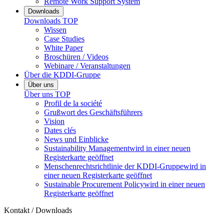
Remote Work Support System
Downloads
Downloads
TOP
Wissen
Case Studies
White Paper
Broschüren / Videos
Webinare / Veranstaltungen
Über die KDDI-Gruppe
Über uns
Über uns
TOP
Profil de la société
Grußwort des Geschäftsführers
Vision
Dates clés
News und Einblicke
Sustainability Management
wird in einer neuen
Registerkarte geöffnet
Menschenrechtsrichtlinie der KDDI-Gruppe
wird in
einer neuen Registerkarte geöffnet
Sustainable Procurement Policy
wird in einer neuen
Registerkarte geöffnet
Kontakt / Downloads