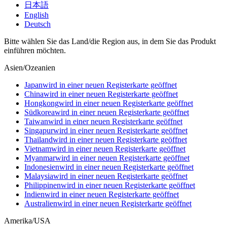
日本語
English
Deutsch
Bitte wählen Sie das Land/die Region aus, in dem Sie das Produkt
einführen möchten.
Asien/Ozeanien
Japan
wird in einer neuen Registerkarte geöffnet
China
wird in einer neuen Registerkarte geöffnet
Hongkong
wird in einer neuen Registerkarte geöffnet
Südkorea
wird in einer neuen Registerkarte geöffnet
Taiwan
wird in einer neuen Registerkarte geöffnet
Singapur
wird in einer neuen Registerkarte geöffnet
Thailand
wird in einer neuen Registerkarte geöffnet
Vietnam
wird in einer neuen Registerkarte geöffnet
Myanmar
wird in einer neuen Registerkarte geöffnet
Indonesien
wird in einer neuen Registerkarte geöffnet
Malaysia
wird in einer neuen Registerkarte geöffnet
Philippinen
wird in einer neuen Registerkarte geöffnet
Indien
wird in einer neuen Registerkarte geöffnet
Australien
wird in einer neuen Registerkarte geöffnet
Amerika/USA