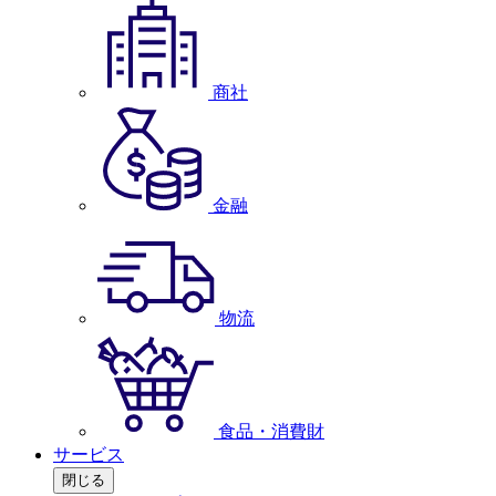
商社
金融
物流
食品・消費財
サービス
閉じる