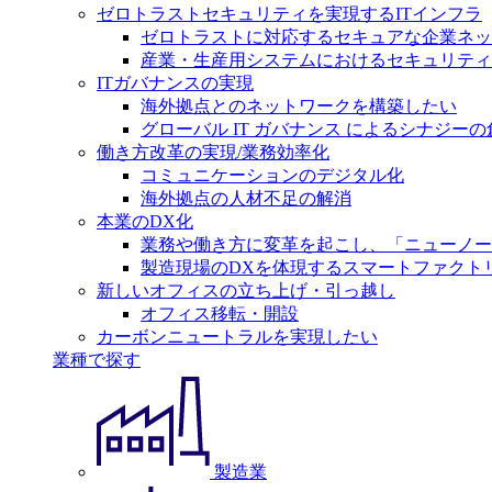
ゼロトラストセキュリティを実現するITインフラ
ゼロトラストに対応するセキュアな企業ネッ
産業・生産用システムにおけるセキュリティ
ITガバナンスの実現
海外拠点とのネットワークを構築したい
グローバル IT ガバナンス によるシナジーの
働き方改革の実現/業務効率化
コミュニケーションのデジタル化
海外拠点の人材不足の解消
本業のDX化
業務や働き方に変革を起こし、「ニューノー
製造現場のDXを体現するスマートファクト
新しいオフィスの立ち上げ・引っ越し
オフィス移転・開設
カーボンニュートラルを実現したい
業種で探す
製造業