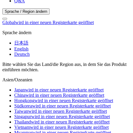
Q&A
Sprache / Region ändern
Global
wird in einer neuen Registerkarte geöffnet
Sprache ändern
日本語
English
Deutsch
Bitte wählen Sie das Land/die Region aus, in dem Sie das Produkt
einführen möchten.
Asien/Ozeanien
Japan
wird in einer neuen Registerkarte geöffnet
China
wird in einer neuen Registerkarte geöffnet
Hongkong
wird in einer neuen Registerkarte geöffnet
Südkorea
wird in einer neuen Registerkarte geöffnet
Taiwan
wird in einer neuen Registerkarte geöffnet
Singapur
wird in einer neuen Registerkarte geöffnet
Thailand
wird in einer neuen Registerkarte geöffnet
Vietnam
wird in einer neuen Registerkarte geöffnet
Myanmar
wird in einer neuen Registerkarte geöffnet