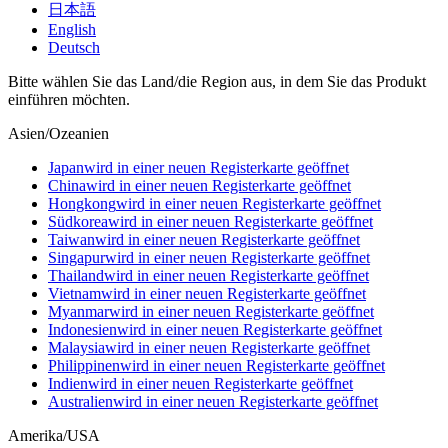
日本語
English
Deutsch
Bitte wählen Sie das Land/die Region aus, in dem Sie das Produkt
einführen möchten.
Asien/Ozeanien
Japan
wird in einer neuen Registerkarte geöffnet
China
wird in einer neuen Registerkarte geöffnet
Hongkong
wird in einer neuen Registerkarte geöffnet
Südkorea
wird in einer neuen Registerkarte geöffnet
Taiwan
wird in einer neuen Registerkarte geöffnet
Singapur
wird in einer neuen Registerkarte geöffnet
Thailand
wird in einer neuen Registerkarte geöffnet
Vietnam
wird in einer neuen Registerkarte geöffnet
Myanmar
wird in einer neuen Registerkarte geöffnet
Indonesien
wird in einer neuen Registerkarte geöffnet
Malaysia
wird in einer neuen Registerkarte geöffnet
Philippinen
wird in einer neuen Registerkarte geöffnet
Indien
wird in einer neuen Registerkarte geöffnet
Australien
wird in einer neuen Registerkarte geöffnet
Amerika/USA