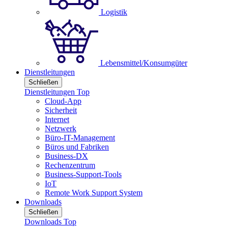
Logistik
Lebensmittel/Konsumgüter
Dienstleitungen
Schließen
Dienstleitungen Top
Cloud-App
Sicherheit
Internet
Netzwerk
Büro-IT-Management
Büros und Fabriken
Business-DX
Rechenzentrum
Business-Support-Tools
IoT
Remote Work Support System
Downloads
Schließen
Downloads Top