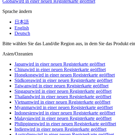
Global
wird in einer neuen Registerkarte geöffnet
Sprache ändern
日本語
English
Deutsch
Bitte wählen Sie das Land/die Region aus, in dem Sie das Produkt ei
Asien/Ozeanien
Japan
wird in einer neuen Registerkarte geöffnet
China
wird in einer neuen Registerkarte geöffnet
Hongkong
wird in einer neuen Registerkarte geöffnet
Südkorea
wird in einer neuen Registerkarte geöffnet
Taiwan
wird in einer neuen Registerkarte geöffnet
Singapur
wird in einer neuen Registerkarte geöffnet
Thailand
wird in einer neuen Registerkarte geöffnet
Vietnam
wird in einer neuen Registerkarte geöffnet
Myanmar
wird in einer neuen Registerkarte geöffnet
Indonesien
wird in einer neuen Registerkarte geöffnet
Malaysia
wird in einer neuen Registerkarte geöffnet
Philippinen
wird in einer neuen Registerkarte geöffnet
Indien
wird in einer neuen Registerkarte geöffnet
Australien
wird in einer neuen Registerkarte geöffnet